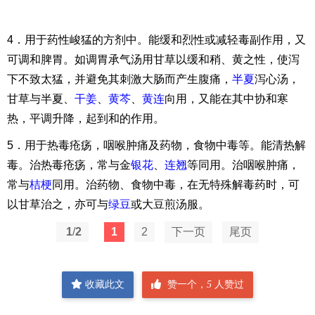
4．用于药性峻猛的方剂中。能缓和烈性或减轻毒副作用，又
可调和脾胃。如调胃承气汤用甘草以缓和稍、黄之性，使泻
下不致太猛，并避免其刺激大肠而产生腹痛，
半夏
泻心汤，
甘草与半夏、
干姜
、
黄芩
、
黄连
向用，又能在其中协和寒
热，平调升降，起到和的作用。
5．用于热毒疮疡，咽喉肿痛及药物，食物中毒等。能清热解
毒。治热毒疮疡，常与金
银花
、
连翘
等同用。治咽喉肿痛，
常与
桔梗
同用。治药物、食物中毒，在无特殊解毒药时，可
以甘草治之，亦可与
绿豆
或大豆煎汤服。
1
/
2
1
2
下一页
尾页
收藏此文
赞一个，
5
人赞过