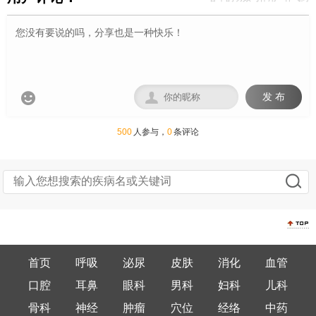


发 布
500
人参与，
0
条评论
首页
呼吸
泌尿
皮肤
消化
血管
口腔
耳鼻
眼科
男科
妇科
儿科
骨科
神经
肿瘤
穴位
经络
中药