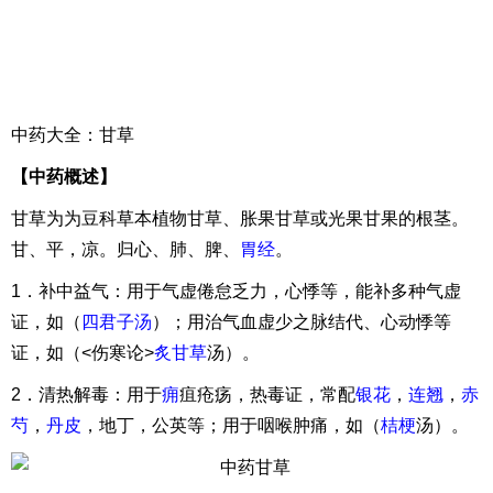
中药大全：甘草
【中药概述】
甘草为为豆科草本植物甘草、胀果甘草或光果甘果的根茎。
甘、平，凉。归心、肺、脾、
胃经
。
1．补中益气：用于气虚倦怠乏力，心悸等，能补多种气虚
证，如（
四君子汤
）；用治气血虚少之脉结代、心动悸等
证，如（<伤寒论>
炙甘草
汤）。
2．清热解毒：用于
痈
疽疮疡，热毒证，常配
银花
，
连翘
，
赤
芍
，
丹皮
，地丁，公英等；用于咽喉肿痛，如（
桔梗
汤）。