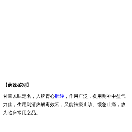
【药效鉴别】
甘草以味定名，入脾胃心
肺经
，作用广泛，炙用则补中益气
力佳，生用则清热解毒效宏，又能祛痰止咳、缓急止痛，故
为临床常用之品。