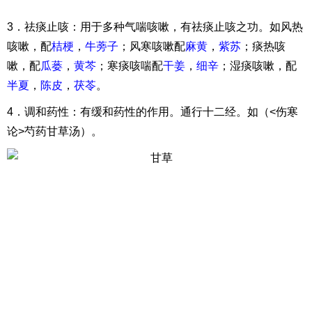
3．祛痰止咳：用于多种气喘咳嗽，有祛痰止咳之功。如风热
咳嗽，配
桔梗
，
牛蒡子
；风寒咳嗽配
麻黄
，
紫苏
；痰热咳
嗽，配
瓜蒌
，
黄芩
；寒痰咳喘配
干姜
，
细辛
；湿痰咳嗽，配
半夏
，
陈皮
，
茯苓
。
4．调和药性：有缓和药性的作用。通行十二经。如（<伤寒
论>芍药甘草汤）。