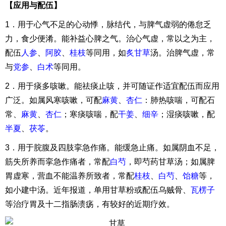
【应用与配伍】
1．用于心气不足的心动悸，脉结代，与脾气虚弱的倦怠乏
力，食少便淆。能补益心脾之气。治心气虚，常以之为主，
配伍
人参
、
阿胶
、
桂枝
等同用，如
炙甘草
汤。治脾气虚，常
与
党参
、
白术
等同用。
2．用于痰多咳嗽。能祛痰止咳，并可随证作适宜配伍而应用
广泛。如属风寒咳嗽，可配
麻黄
、
杏仁
：肺热咳喘，可配石
常、
麻黄
、
杏仁
；寒痰咳喘，配
干姜
、
细辛
；湿痰咳嗽，配
半夏
、
茯苓
。
3．用于脘腹及四肢挛急作痛。能缓急止痛。如属阴血不足，
筋失所养而挛急作痛者，常配
白芍
，即芍药甘草汤；如属脾
胃虚寒，营血不能温养所致者，常配
桂枝
、
白芍
、
饴糖
等，
如小建中汤。近年报道，单用甘草粉或配伍乌贼骨、
瓦楞子
等治疗胃及十二指肠溃疡，有较好的近期疗效。