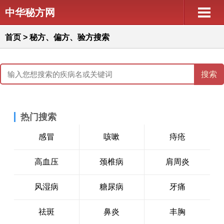
中华秘方网
首页
>
秘方、偏方、验方搜索
热门搜索
感冒
咳嗽
痔疮
高血压
颈椎病
肩周炎
风湿病
糖尿病
牙痛
祛斑
鼻炎
丰胸