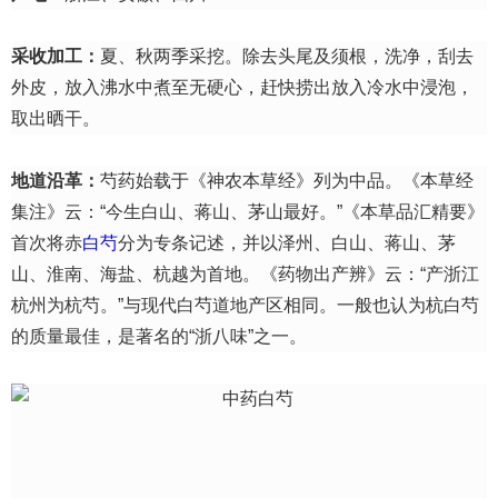
采收加工：
夏、秋两季采挖。除去头尾及须根，洗净，刮去
外皮，放入沸水中煮至无硬心，赶快捞出放入冷水中浸泡，
取出晒干。
地道沿革：
芍药始载于《神农本草经》列为中品。《本草经
集注》云：“今生白山、蒋山、茅山最好。”《本草品汇精要》
首次将赤
白芍
分为专条记述，并以泽州、白山、蒋山、茅
山、淮南、海盐、杭越为首地。《药物出产辨》云：“产浙江
杭州为杭芍。”与现代白芍道地产区相同。一般也认为杭白芍
的质量最佳，是著名的“浙八味”之一。