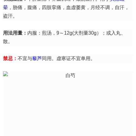
晕
，胁痛，腹痛，四肢挛痛，血虚萎黄，月经不调，自汗，
盗汗。
用法用量：
内服：煎汤，9～12g(大剂量30g）；或入丸、
散。
禁忌：
不宜与
藜芦
同用。虚寒证不宜单用。