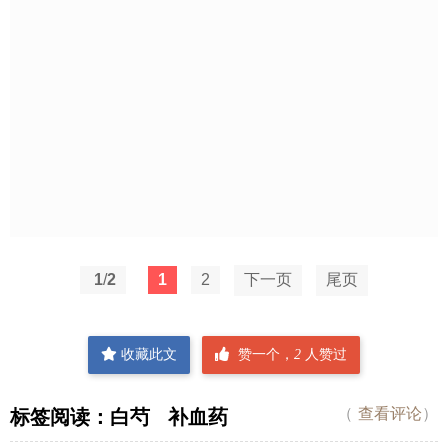
1
/
2
1
2
下一页
尾页
收藏此文
赞一个，
2
人赞过
（
查看评论
）
标签阅读：
白芍
补血药