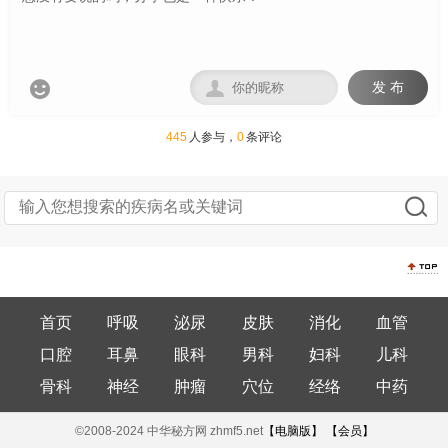


发 布
445
人参与，
0
条评论
首页
呼吸
泌尿
皮肤
消化
血管
口腔
耳鼻
眼科
男科
妇科
儿科
骨科
神经
肿瘤
穴位
经络
中药
©2008-2024 中华秘方网 zhmf5.net
【电脑版】
【会员】