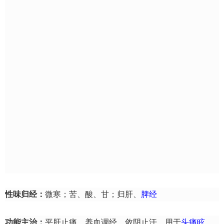
性味归经：
微寒；苦、酸、甘；归肝、
脾经
功能主治：
平肝止痛，养血调经，敛阴止汗。用于
头痛
眩