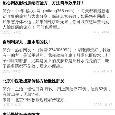
热心网友献出胆结石验方，方法简单效果好！
简介：中-华-秘-方-网（mifang365.com）：每天都有最新走
访收集的偏方与大家分享，保证真实有效，如果您有困惑，
如果您身体不适，如果到处求医无果，你可以在这里查到别
人治好病的偏方！ 同时也希望...
浏览 153 次
2026-03-03
自制利尿丸，腹水消的快！
简介：热心网友：（聆雪 274306992）：胡老师您好，我这
有一偏方，是试用过的。我叔叔前年患了肝硬化肝腹水，肚
子和腿都肿胀，尤其是腿上的皮肤都是那种水亮亮的了，吃
了很多药都不见效，后来小便越...
浏览 180 次
2026-01-01
北京中医教授家传秘方治慢性肝炎
简介：主治：慢性肝炎 疗效：用上药治疗70例，治愈52例，
有效11例，无效7例。
来源：北京中医教授迟钝家传秘方...
浏览 214 次
2025-10-15
主治慢性肝炎奇效方