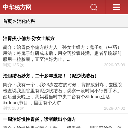
中华秘方网
首页
>
消化内科
治胃炎小偏方-孙女士献方
简介：治胃炎小偏方献方人：孙女士组方：鬼子红（中药）
用法：将鬼子红研成末后，用空药胶囊装满。患者早晚饭前
服用一粒胶囊，直至治好为止。...
浏览 135 次
2026-07-09
治胆结石妙方，二十多年没犯！（泥沙状结石）
简介：我有一个，我23岁左右的时候，背部放射疼，去医院
检查说我胆管里有泥沙状结石，观察一段时间不行要手术。
然后当天晚上，我妈看当时中央二台有个&ldquo;生活
&rdquo;节目 ，里面有个人讲...
浏览 150 次
2026-07-02
一周治好慢性胃炎，读者献出小偏方