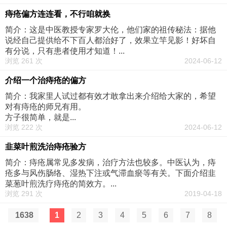
痔疮偏方连连看，不行咱就换
简介：这是中医教授专家罗大伦，他们家的祖传秘法：据他
说经自己提供给不下百人都治好了，效果立竿见影！好坏自
有分说，只有患者使用才知道！...
浏览 261 次
2024-06-12
介绍一个治痔疮的偏方
简介：我家里人试过都有效才敢拿出来介绍给大家的，希望
对有痔疮的师兄有用。
方子很简单，就是...
浏览 222 次
2024-06-12
韭菜叶煎洗治痔疮验方
简介：痔疮属常见多发病，治疗方法也较多。中医认为，痔
疮多与风伤肠络、湿热下注或气滞血瘀等有关。下面介绍韭
菜葱叶煎洗疗痔疮的简效方。...
浏览 291 次
2019-04-18
1638
1
2
3
4
5
6
7
8