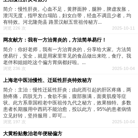
简介：慢性肝炎。心血不足，黄胖面肿，腿肿，脾虚发胀，
泄泻无度，指甲发白塌陷，妇女白带，经血不调且少者，均
有特效。河北隆尧县 路景汉献五世祖传秘方...
浏览 226 次
2025-10-11
网友献方：我有一方治胃炎的，方法简单易行！
简介：你好老师，我有一方治胃炎的，分享给大家。方法简
便易行，安全，就是用家里常见的食品做出来吃，食疗。我
老伴和姐姐吃这个偏方胃病都好啦。...
浏览 236 次
2025-10-04
上海老中医治慢性、迁延性肝炎特效秘方
简介：主治：慢性迁延性肝炎；由此而引起的肝区疼痛，两
胁疼痛，四肢无力，食欲不振，腹部胀满，面黄肌瘦等症
状。此方系章国程老中医祖传九代之秘方，效果独特。多数
患者长期服用中西药不能治愈，投以此方，95%的患者病情
立见好转，坚持服用，即可...
浏览 197 次
2025-10-04
大黄粉贴敷治老年便秘偏方