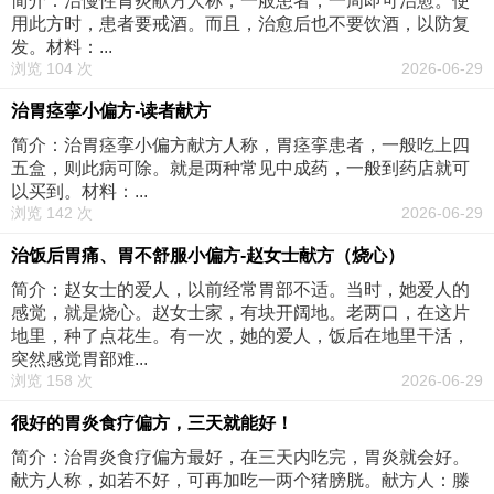
简介：治慢性胃炎献方人称，一般患者，一周即可治愈。使
用此方时，患者要戒酒。而且，治愈后也不要饮酒，以防复
发。材料：...
浏览 104 次
2026-06-29
治胃痉挛小偏方-读者献方
简介：治胃痉挛小偏方献方人称，胃痉挛患者，一般吃上四
五盒，则此病可除。就是两种常见中成药，一般到药店就可
以买到。材料：...
浏览 142 次
2026-06-29
治饭后胃痛、胃不舒服小偏方-赵女士献方（烧心）
简介：赵女士的爱人，以前经常胃部不适。当时，她爱人的
感觉，就是烧心。赵女士家，有块开阔地。老两口，在这片
地里，种了点花生。有一次，她的爱人，饭后在地里干活，
突然感觉胃部难...
浏览 158 次
2026-06-29
很好的胃炎食疗偏方，三天就能好！
简介：治胃炎食疗偏方最好，在三天内吃完，胃炎就会好。
献方人称，如若不好，可再加吃一两个猪膀胱。献方人：滕