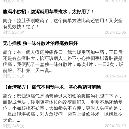
浏览 248 次
2024-12-14
腹泻小妙招：腹泻就用苹果煮水，太好用了！
简介：拉肚子别吃药了，这个简单方法比药还管用！又安全
有见效快！绝了！...
浏览 207 次
2024-11-05
无心插柳 独一味分散片治痔疮效果好
简介：有一病人痔疮肿痛多日，我常规用药加中药，三日后
还是有点痛肿大，恰巧该病人走路不小心摔倒手脚青肿很是
疼痛，我便配了一盒独一味分散片，每次4片，一日3次，饭
前服。不料第二天来说...
浏览 234 次
2024-06-14
【台湾秘方】 疝气不用动手术、掌心敷药可解除
简介：都知道疝气是肠管通过未闭锁的腹股沟孔隙而下坠，
而形成包块，轻则随着体位的改变而消失，重则不易还纳复
位，小如核桃不妨事，大如拳头不方便，更叫人头痛的是，
一旦出现堪顿疝，列入急腹症，需马上做修补术，以解旦夕
之危。...
浏览 248 次
2024-06-13