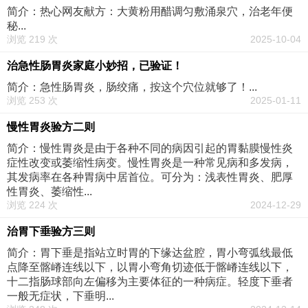
简介：热心网友献方：大黄粉用醋调匀敷涌泉穴，治老年便
秘...
浏览 219 次
2025-10-04
治急性肠胃炎家庭小妙招，已验证！
简介：急性肠胃炎，肠绞痛，按这个穴位就够了！...
浏览 253 次
2025-01-11
慢性胃炎验方二则
简介：慢性胃炎是由于各种不同的病因引起的胃黏膜慢性炎
症性改变或萎缩性病变。慢性胃炎是一种常见病和多发病，
其发病率在各种胃病中居首位。可分为：浅表性胃炎、肥厚
性胃炎、萎缩性...
浏览 224 次
2024-12-29
治胃下垂验方三则
简介：胃下垂是指站立时胃的下缘达盆腔，胃小弯弧线最低
点降至髂嵴连线以下，以胃小弯角切迹低于髂嵴连线以下，
十二指肠球部向左偏移为主要体征的一种病症。轻度下垂者
一般无症状，下垂明...