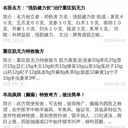
名医名方：“强肌健力饮”治疗重症肌无力
简介：名方创立者：邓铁涛 方名：强肌健力饮 组成：黄芪６
０克、五爪龙６０克、党参３０克、白术１５克、柴胡１０
克、升麻１０克、归头１０克、陈皮３克、炙草５克。 功
能：补脾益损，强肌健力。 主治：脾胃虚损之睑...
浏览 181 次
2026-04-19
重症肌无力特效验方
简介：重症肌无力特效验方 肌力康复汤:党参20g草氏25g雪
川15g;苡仁15g木主10g枳壳10g僵蚕10g山萸10g菟丝子10g;
山药12g杞子12g陈皮8g升麻8g炙草6g;胎盘10麻黄1g寸子
10g冬虫夏草3甲...
浏览 201 次
2026-04-19
羊羔疯病（癫痫）特效奇方，做法简单！
简介：此方简便有效，可去根，值得推广。癫痫为西医之称
谓，在中医学中称羊痫风、羊角风、痫证等。其临床特征为
发作性精神恍惚，甚则突然扑倒，昏不知人，口吐涎沫，两
目上视，四肢抽搐或口中如作猪羊叫声，移时苏醒。...
浏览 149 次
2026-03-24