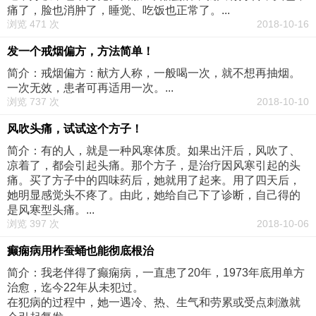
痛了，脸也消肿了，睡觉、吃饭也正常了。...
浏览 471 次
2018-10-16
发一个戒烟偏方，方法简单！
简介：戒烟偏方：献方人称，一般喝一次，就不想再抽烟。
一次无效，患者可再适用一次。...
浏览 737 次
2018-10-10
风吹头痛，试试这个方子！
简介：有的人，就是一种风寒体质。如果出汗后，风吹了、
凉着了，都会引起头痛。那个方子，是治疗因风寒引起的头
痛。买了方子中的四味药后，她就用了起来。用了四天后，
她明显感觉头不疼了。由此，她给自己下了诊断，自己得的
是风寒型头痛。...
浏览 397 次
2018-10-06
癫痫病用柞蚕蛹也能彻底根治
简介：我老伴得了癫痫病，一直患了20年，1973年底用单方
治愈，迄今22年从未犯过。
在犯病的过程中，她一遇冷、热、生气和劳累或受点刺激就