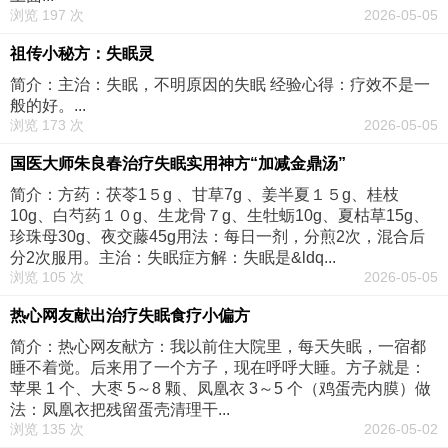
浏览 197 次
2026-05-05
祖传小秘方：失眠灵
简介：主治：失眠，不明原因的失眠­ 经验心得：疗效不是一
般的好。...
浏览 173 次
2026-05-05
国医大师朱良春治疗失眠实用神方“加减金鼎汤”
简介：方药：茯苓1５g 、甘草7g 、姜半夏１５g、桂枝
10g、白芍药１０g、生龙骨７g、生牡蛎10g、夏枯草15g、
珍珠母30g、夜交藤45g用法：每日一剂，分煎2次，混合后
分2次服用。主治：失眠症方解：失眠是&ldq...
浏览 105 次
2026-05-05
热心网友献出治疗失眠食疗小偏方
简介：热心网友献方：我以前住大院里，每天失眠，一宿都
睡不着觉。后来用了一个方子，现在呼呼大睡。方子就是：
苹果 1 个、大枣 5～8 颗、凤凰衣 3～5 个（鸡蛋壳内膜）做
法：凤凰衣把残留蛋壳清理干...
浏览 135 次
2026-05-02