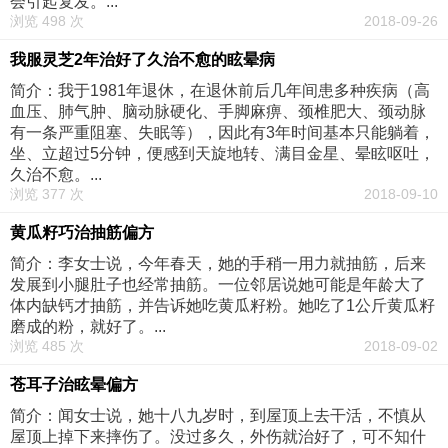
会引起复发。...
浏览 498 次
2018-09-26
我服灵芝2年治好了久治不愈的眩晕病
简介：我于1981年退休，在退休前后几年间患多种疾病（高
血压、肺气肿、脑动脉硬化、手脚麻痹、颈椎肥大、颈动脉
有一条严重阻塞、失眠等），因此有3年时间基本只能躺着，
坐、立超过5分钟，便感到天旋地转、满目金星、晕眩呕吐，
久治不愈。...
浏览 377 次
2018-09-10
黄瓜籽巧治抽筋偏方
简介：李女士说，今年春天，她的手稍一用力就抽筋，后来
发展到小腿肚子也经常抽筋。一位邻居说她可能是年龄大了
体内缺钙才抽筋，并告诉她吃黄瓜籽粉。她吃了1公斤黄瓜籽
磨成的粉，就好了。...
浏览 485 次
2018-09-02
苍耳子治眩晕偏方
简介：闻女士说，她十八九岁时，到屋顶上去干活，不慎从
屋顶上掉下来摔伤了。没过多久，外伤就治好了，可不知什