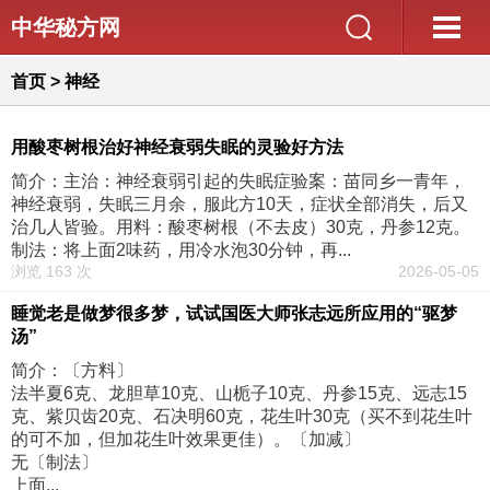
中华秘方网
首页
>
神经
用酸枣树根治好神经衰弱失眠的灵验好方法
简介：主治：神经衰弱引起的失眠症验案：苗同乡一青年，
神经衰弱，失眠三月余，服此方10天，症状全部消失，后又
治几人皆验。用料：酸枣树根（不去皮）30克，丹参12克。
制法：将上面2味药，用冷水泡30分钟，再...
浏览 163 次
2026-05-05
睡觉老是做梦很多梦，试试国医大师张志远所应用的“驱梦
汤”
简介：〔方料〕
法半夏6克、龙胆草10克、山栀子10克、丹参15克、远志15
克、紫贝齿20克、石决明60克，花生叶30克（买不到花生叶
的可不加，但加花生叶效果更佳）。〔加减〕
无〔制法〕
上面...