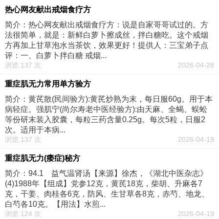
热心网友献出戒烟食疗方
简介：热心网友献出戒烟食疗方：说是自家哥哥试过的。方
法很简单，就是：新鲜白萝卜擦成丝，拌白糖吃。这个戒烟
方再加上甘草泡水当茶饮，效果更好！提供人：三宝弟子点
评：一、白萝卜拌白糖 戒烟...
浏览 137 次
2026-04-28
重症肌无力常用单方验方
简介：黄芪散(民间验方):黄芪炒熟为末，每日服60g。用于本
病轻症。强肌宁(尚尔寿老中医经验方):由天麻、全蝎、蜈蚣
等份研末装入胶囊，每粒三药含量0.25g。每次5粒，日服2
次。适用于本病...
浏览 137 次
2026-04-19
重症肌无力(痿症)秘方
简介：94.1 益气温肾汤【来源】徐杰，《湖北中医杂志》
(4)1988年【组成】党参12克，黄芪18克，柴胡、升麻各7
克，干姜、肉桂各6克，防风、生甘草各8克，赤芍、地龙、
白芍各10克。【用法】水煎...
浏览 124 次
2026-04-19