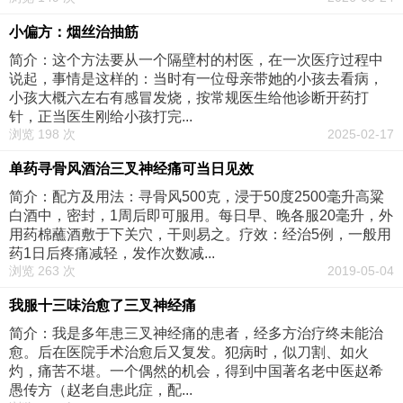
小偏方：烟丝治抽筋
简介：这个方法要从一个隔壁村的村医，在一次医疗过程中
说起，事情是这样的：当时有一位母亲带她的小孩去看病，
小孩大概六左右有感冒发烧，按常规医生给他诊断开药打
针，正当医生刚给小孩打完...
浏览 198 次
2025-02-17
单药寻骨风酒治三叉神经痛可当日见效
简介：配方及用法：寻骨风500克，浸于50度2500毫升高粱
白酒中，密封，1周后即可服用。每日早、晚各服20毫升，外
用药棉蘸酒敷于下关穴，干则易之。疗效：经治5例，一般用
药1日后疼痛减轻，发作次数减...
浏览 263 次
2019-05-04
我服十三味治愈了三叉神经痛
简介：我是多年患三叉神经痛的患者，经多方治疗终未能治
愈。后在医院手术治愈后又复发。犯病时，似刀割、如火
灼，痛苦不堪。一个偶然的机会，得到中国著名老中医赵希
愚传方（赵老自患此症，配...