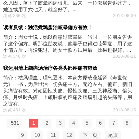
么原因，落下了眩晕的病根儿。后来，一位邻居告诉此方，
她连续用了六七天，就全好了。...
浏览 386 次
2018-08-30
读者反馈：独活煮鸡蛋治眩晕偏方有效！
简介：周女士说，她以前患过眩晕症，当时，一位朋友告诉
了这个偏方。听那位朋友说，他妻子也得过眩晕症，用了这
个偏方后，再没犯过。周女士照方试用后，效果也很好。...
浏览 346 次
2018-08-21
我运用清上蠲痛汤治疗各类头部疼痛有奇效
简介：祛风理血，理气逐水。本药方原载龚延肾《寿世保
元》一书，为后世治一切头痛主方。无论左右、偏正、新旧
头痛皆有效。对顽固性头痛、慢性头痛、三叉神经痛、偏头
痛、月经时头痛、上颌肿瘤的疼痛及脑瘤引起的头痛等，用
之皆有...
浏览 431 次
2018-08-15
531
1
2
3
4
5
6
7
8
9
10
11
12
下一页
尾页