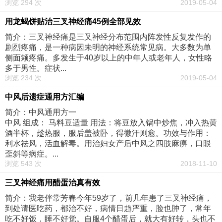
浏览 294 次
2019-05-04
用龙蝎饼贴治三叉神经痛45例全部见效
简介：三叉神经痛是三叉神经分布范围内阵发性反复发作的
剧烈疼痛，是一种病因未明的神经系统常见病。大多数为单
侧面颊疼痛。多发生于40岁以上的中年人或老年人，女性略
多于男性。症状...
浏览 234 次
2019-05-04
中风后遗症通用方汇编
简介：中风通用方一
中风 组成： 马料豆适量 用法：将豆放入锅中炒焦，冲入热黄
酒半杯，趁热服，服后盖被卧，得微汗则愈。功效与作用：
利水祛风，活血解毒。用治妇女产后中风之四肢麻痹，口眼
歪斜等病症。...
浏览 543 次
2018-11-10
三叉神经痛用醋蛋治真有效
简介：我老伴常芳春今年59岁了，前几年患了三叉神经痛，
到处请医吃药，都治不好，病情日趋严重，脸也肿了，常年
吃不好饭，睡不好觉。自服4个醋蛋后，就大有好转，头也不