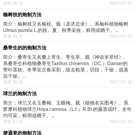
浏览 60 次
2017-07-13
榆树枝的炮制方法
简介：榆树枝又名榆枝。载《圣济总录》。系榆科植物榆树
Ulmus pumila L.的枝。夏、秋季采收，鲜用或晒干。...
浏览 51 次
2017-07-13
桑寄生的的炮制方法
简介：桑寄生又名桑上寄生、寄生草。载《神农本草经》。
系桑寄生科植物桑寄生Taxillus chinensis（DC.）Danser的
带叶茎枝。冬季至次春采割，除去粗茎，切段，干燥，或蒸
后干燥。...
浏览 96 次
2017-07-13
球兰的炮制方法
简介：球兰又名玉叠梅、玉蝶梅。载《植物名实图考》。系
萝摩科植物球兰Hoya carnosa（L.f.）R.Br.的藤茎或叶。全年
均可采，鲜用或晒干。...
浏览 67 次
2017-07-13
梗通草的炮制方法