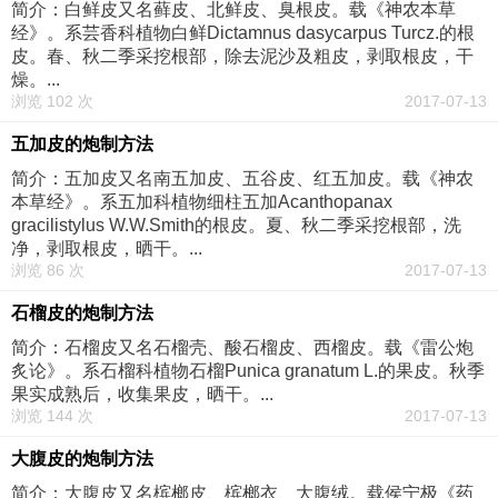
简介：白鲜皮又名藓皮、北鲜皮、臭根皮。载《神农本草
经》。系芸香科植物白鲜Dictamnus dasycarpus Turcz.的根
皮。春、秋二季采挖根部，除去泥沙及粗皮，剥取根皮，干
燥。...
浏览 102 次
2017-07-13
五加皮的炮制方法
简介：五加皮又名南五加皮、五谷皮、红五加皮。载《神农
本草经》。系五加科植物细柱五加Acanthopanax
gracilistylus W.W.Smith的根皮。夏、秋二季采挖根部，洗
净，剥取根皮，晒干。...
浏览 86 次
2017-07-13
石榴皮的炮制方法
简介：石榴皮又名石榴壳、酸石榴皮、西榴皮。载《雷公炮
炙论》。系石榴科植物石榴Punica granatum L.的果皮。秋季
果实成熟后，收集果皮，晒干。...
浏览 144 次
2017-07-13
大腹皮的炮制方法
简介：大腹皮又名槟榔皮、槟榔衣、大腹绒。载侯宁极《药