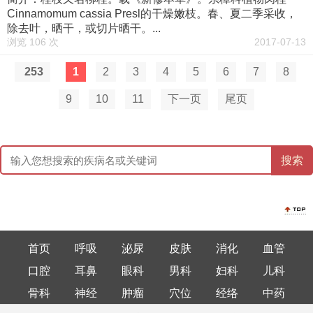
Cinnamomum cassia Presl的干燥嫩枝。春、夏二季采收，
除去叶，晒干，或切片晒干。...
浏览 106 次
2017-07-13
253
1
2
3
4
5
6
7
8
9
10
11
下一页
尾页
首页
呼吸
泌尿
皮肤
消化
血管
口腔
耳鼻
眼科
男科
妇科
儿科
骨科
神经
肿瘤
穴位
经络
中药