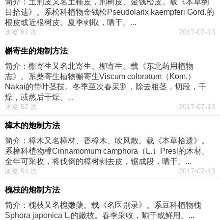
简介：土荆皮又名土槿皮，荆树皮、金钱松皮。载《本草纲
目拾遗》。系松科植物金钱松Pseudolarix kaempferi Gord.的
根皮或近根树皮。夏季剥取，晒干。...
浏览 61 次
2017-07-13
槲寄生的炮制方法
简介：槲寄生又名北寄生、柳寄生。载《东北药用植物
志》。系桑寄生植物槲寄生Viscum coloratum（Kom.）
Nakai的带叶茎技。冬季至次春采割，除去粗茎，切段，干
燥，或蒸后干燥。...
浏览 52 次
2017-07-13
樟木的炮制方法
简介：樟木又名樟材、香樟木、吹风散。载《本草拾遗》。
系樟科植物樟Cinnamomum camphora（L.）Presl的木材。
全年可采收，将伐倒的樟树剥去皮，锯成段，晒干。...
浏览 54 次
2017-07-13
槐枝的炮制方法
简介：槐枝又名槐嫩蘖。载《名医别录》。系豆科植物槐
Sphora japonica L.的嫩枝。春季采收，晒干或鲜用。...