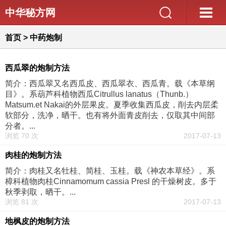
中华秘方网
首页
>
中药炮制
西瓜翠的炮制方法
简介：西瓜翠又名西瓜皮、西瓜翠衣、西瓜青。载《本草纲
目》。系葫芦科植物西瓜Citrullus lanatus（Thunb.）
Matsum.et Nakai的外层果皮。夏季收集西瓜皮，削去内层柔
软部分，洗净，晒干。也有将外面青皮削去，仅取其中间部
分者。...
浏览 70 次
2017-07-13
肉桂的炮制方法
简介：肉桂又名牡桂、简桂、玉桂。载《神农本草经》。系
樟科植物肉桂Cinnamomum cassia Presl 的干燥树皮。多于
秋季剥取，晒干。...
浏览 81 次
2017-07-13
地枫皮的炮制方法