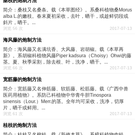
桑枝的炮制方法
简介：桑枝又名桑条。载《本草图经》。系桑科植物桑Morus
alba L.的嫩枝。春末夏初采收，去叶，晒干，或趁鲜切段或
斜片，晒干。...
浏览 56 次
2017-07-13
海风藤的炮制方法
简介：海风藤又名满坑香、大风藤、岩胡椒。载《本草再
新》。系胡椒科植物风藤Piper kadsura（Choisy）Ohwi的藤
茎。夏、秋季采割，除去根、叶，洗净，晒干。...
浏览 66 次
2017-07-13
宽筋藤的炮制方法
简介：宽筋藤又名伸筋藤、软筋藤、松筋藤。载《广西中兽
医药用植物》。系防己科植物中华青牛胆Tinospora
sinensis（Lour.）Merr.的茎。全年均可采收，洗净，切厚
片，晒干或鲜用。...
浏览 61 次
2017-07-13
桂枝的炮制方法
简介：桂枝又名柳桂。载《新修本草》。系樟科植物肉桂