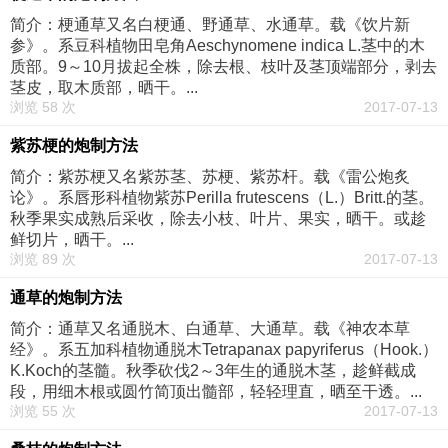
简介：梗通草又名白梗通、野通草、水通草。载《饮片新
参》。系豆科植物田皂角Aeschynomene indica L.茎中的木
质部。9～10月拔起全株，除去根、枝叶及茎顶端部分，剥去
茎皮，取木质部，晒干。...
浏览 58 次
2017-07-13
紫苏梗的炮制方法
简介：紫苏梗又名紫苏茎、苏梗、紫苏杆。载《雷公炮炙
论》。系唇形科植物紫苏Perilla frutescens（L.）Britt.的茎。
秋季果实成熟后采收，除去小枝、叶片、果实，晒干。或趁
鲜切片，晒干。...
浏览 89 次
2017-07-13
通草的炮制方法
简介：通草又名通脱木、白通草、大通草。载《神农本草
经》。系五加科植物通脱木Tetrapanax papyriferus（Hook.）
K.Koch的茎髓。秋季砍伐2～3年生的通脱木茎，趁鲜截成
段，用细木根或圆竹简顶出髓部，轻轻理直，晒至干透。...
浏览 55 次
2017-07-13