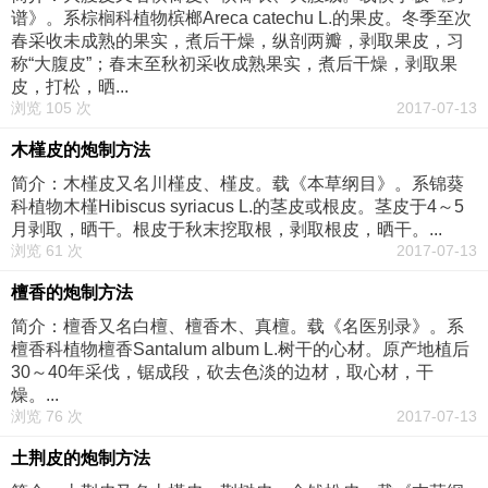
谱》。系棕榈科植物槟榔Areca catechu L.的果皮。冬季至次
春采收未成熟的果实，煮后干燥，纵剖两瓣，剥取果皮，习
称“大腹皮”；春末至秋初采收成熟果实，煮后干燥，剥取果
皮，打松，晒...
浏览 105 次
2017-07-13
木槿皮的炮制方法
简介：木槿皮又名川槿皮、槿皮。载《本草纲目》。系锦葵
科植物木槿Hibiscus syriacus L.的茎皮或根皮。茎皮于4～5
月剥取，晒干。根皮于秋末挖取根，剥取根皮，晒干。...
浏览 61 次
2017-07-13
檀香的炮制方法
简介：檀香又名白檀、檀香木、真檀。载《名医别录》。系
檀香科植物檀香Santalum album L.树干的心材。原产地植后
30～40年采伐，锯成段，砍去色淡的边材，取心材，干
燥。...
浏览 76 次
2017-07-13
土荆皮的炮制方法