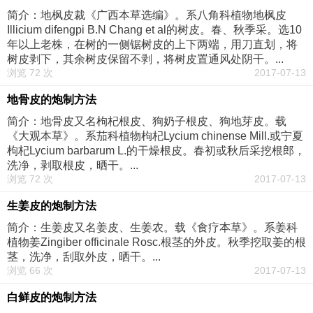
简介：地枫皮裁《广西本草选编》。系八角科植物地枫皮
Illicium difengpi B.N Chang et al的树皮。春、秋季采。选10
年以上老株，在树的一侧锯树皮的上下两端，用刀直划，将
树皮剥下，其余树皮保留不剥，将树皮置通风处阴干。...
浏览 72 次
2017-07-13
地骨皮的炮制方法
简介：地骨皮又名枸杞根皮、狗奶子根皮、狗地芽皮。载
《大观本草》。系茄科植物枸杞Lycium chinense Mill.或宁夏
枸杞Lycium barbarum L.的干燥根皮。春初或秋后采挖根郎，
洗净，剥取根皮，晒干。...
浏览 72 次
2017-07-13
生姜皮的炮制方法
简介：生姜皮又名姜皮、生姜农。载《食疗本草》。系姜科
植物姜Zingiber officinale Rosc.根茎的外皮。秋季挖取姜的根
茎，洗净，刮取外皮，晒干。...
浏览 66 次
2017-07-13
白鲜皮的炮制方法