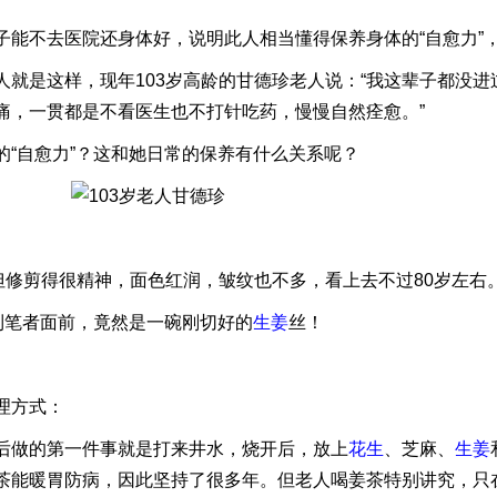
子能不去医院还身体好，说明此人相当懂得保养身体的“自愈力”
人就是这样，现年103岁高龄的甘德珍老人说：“我这辈子都没
痛，一贯都是不看医生也不打针吃药，慢慢自然痊愈。”
的“自愈力”？这和她日常的保养有什么关系呢？
但修剪得很精神，面色红润，皱纹也不多，看上去不过80岁左右
到笔者面前，竟然是一碗刚切好的
生姜
丝！
理方式：
后做的第一件事就是打来井水，烧开后，放上
花生
、芝麻、
生姜
茶能暖胃防病，因此坚持了很多年。但老人喝姜茶特别讲究，只