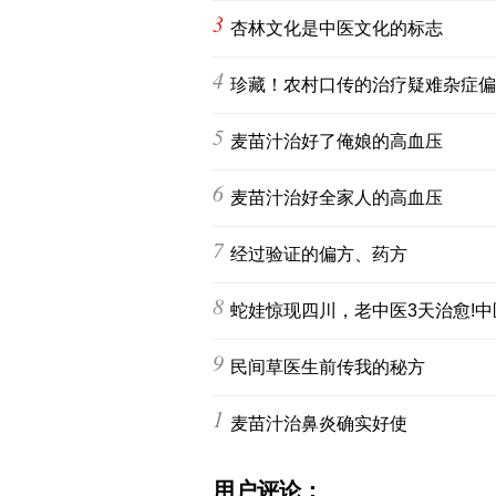
3
杏林文化是中医文化的标志
4
珍藏！农村口传的治疗疑难杂症偏
5
麦苗汁治好了俺娘的高血压
6
麦苗汁治好全家人的高血压
7
经过验证的偏方、药方
8
蛇娃惊现四川，老中医3天治愈!
9
民间草医生前传我的秘方
10
麦苗汁治鼻炎确实好使
用户评论：