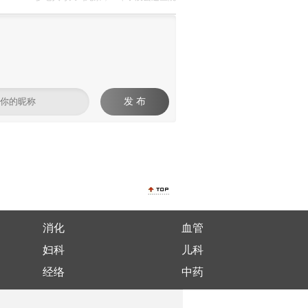
发 布
消化
血管
妇科
儿科
经络
中药