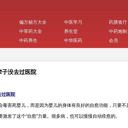
偏方秘方大全
中医学习
药膳食疗
中草药大全
养生堂
中药炮制
中药养生
中华医药
会员
辈子没去过医院
去过医院
会毒害死婴儿，而是因为婴儿的身体有良好的自愈功能，只要不是
要激发了这个“自愈”力量。很多病，也可以慢慢自动痊愈的。