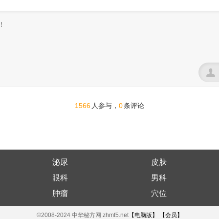

1566
0
人参与，
条评论
泌尿
皮肤
眼科
男科
肿瘤
穴位
©2008-2024 中华秘方网 zhmf5.net
【电脑版】
【会员】