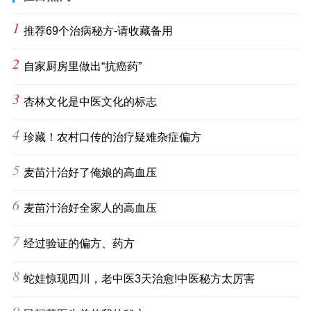
1
推荐69个治病秘方-请收藏备用
2
自家厨房里做出“抗癌药”
3
杏林文化是中医文化的标志
4
珍藏！农村口传的治疗疑难杂症偏方
5
麦苗汁治好了俺娘的高血压
6
麦苗汁治好全家人的高血压
7
经过验证的偏方、药方
8
蛇娃惊现四川，老中医3天治愈!中医秘方太厉害