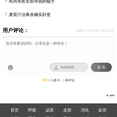
9
民间草医生前传我的秘方
10
麦苗汁治鼻炎确实好使
用户评论：
麦苗汁治好全家人的高血压


发 布
8919
人参与，
0
条评论
首页
呼吸
泌尿
皮肤
消化
血管