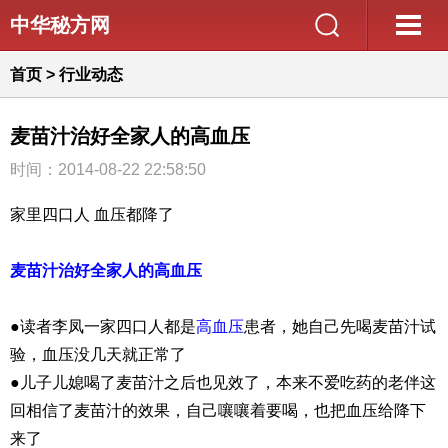
中华秘方网
首页
>
行业动态
麦苗汁治好全家人的高血压
时间：2014-08-22 22:58:50
家里四口人 血压都降了
麦苗汁治好全家人的
高血压
●读者李凤一家四口人都是
高血压
患者，她自己先喝麦苗汁试
验，血压没几天就正常了
●儿子儿媳喝了麦苗汁之后也见效了，本来不爱吃药的老伴这
回相信了麦苗汁的效果，自己嚷嚷着要喝，也把血压给降下
来了