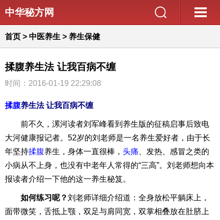
中华秘方网
首页
>
中医养生
>
养生保健
揉腹养生法 让我百病不缠
时间：2016-01-19 22:29:08
揉腹
养生法 让我百病不缠
前不久，漯河读者刘军峰看到养生版的征稿启事后致电
大河健康报记者。52岁的刘老师是一名养生爱好者，由于长
年坚持
揉腹
养生，身体一直很棒，
头痛
、发热、感冒之类的
小病从不上身，也没有中老年人常得的“三高”。刘老师想向本
报读者介绍一下他的这一养生秘笈。
如何练习呢？
刘老师详细介绍道：全身放松平躺床上，
面带微笑，舌抵上颚，双足与肩同宽，双掌相叠放在肚脐上