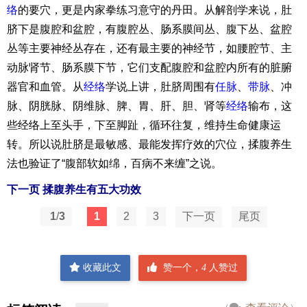
络
的要穴，更是内家拳练习意守的丹田。从解剖学来说，肚
脐下是腹腔和盆腔，有腹腔丛、肠系膜间丛、腹下丛、盆腔
丛等主要神经丛存在，还有最主要的神经节，如腰腔节、主
动脉肾节、肠系膜下节，它们支配腹腔和盆腔内所有的脏腑
器官和血管。从
经络
学说上讲，肚脐周围有
任脉
、
带脉
、冲
脉、阴胱脉、阴维脉、脾、胃、肝、胆、肾等
经络
输布，这
些经络上至头手，下至脚趾，循环往复，维持生命健康运
转。所以说肚脐是最敏感、最能发挥疗效的穴位，揉腹养生
法也验证了“腹部软如绵，百病不来缠”之说。
下一页 揉腹养生有五大功效
1
/
3
1
2
3
下一页
尾页
收藏此文
赞一个，
4
人赞过