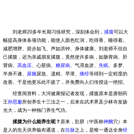
刘老师20多年长期习练研究，深刻体会到，
揉腹
可以大
幅提高身体各项功能，能使人面色红润，吃得香、睡得着。
减肥增胖、箭步如飞、声如洪钟、身体健康。刘老师不但自
己揉腹，还为亲戚朋友揉腹，竟然使许多病，如肠胃病、肝
肾病、
高血压
、心脏病、
糖尿病
、气滞血淤、
失眠
、多梦、
半身不遂、
尿频
尿急、遗精、早泄、
痛经
等得到一定程度的
改善。于是他更乐此不疲了，并免费向人们传授这一绝招。
经查阅资料，大河健康报记者发现，揉腹原本是唐朝药
王
孙思邈
所创养生十三法之一，后来在武术界及少林寺发扬
光大，成为一种独门养生气功。
揉腹为什么能养生呢？
原来，肚脐（中医称
神阙
穴）本
是人的先天供养输布通道，在
任脉
之上，是唯一通达全身
经