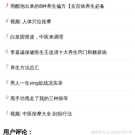
3
用醋泡出来的8种养生偏方【去百病养生必备
4
视频: 人体穴位按摩
5
白发因肾虚，中医来调理
6
李嘉诚保健医生王连清十大养生窍门和糖尿病
7
养生方法总汇
8
男人一生xing欲战况实录
9
甩手功甩走了我的三种病等
10
视频: 中医按摩大全-刮痧疗法
用户评论：
揉腹养生法 让我百病不缠