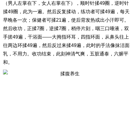
（男人左掌在下，女人右掌在下），顺时针揉49圈，逆时针
揉49圈，此为一遍。然后反复揉动，练功者可揉49遍，每天
早晚各一次；保健者可揉21遍，使后背发热或出小汗即可。
然后收功，正揉7圈，逆揉7圈，稍停片刻，咽三口唾液，双
手搓49遍，干浴面——大拇指环耳，四指环面，从鼻头往上
往两边环揉49遍，然后反过来揉49遍，此时的手法像抹洁面
乳，不用力。收功结束，此刻神清气爽，五脏通泰，六腑平
和。