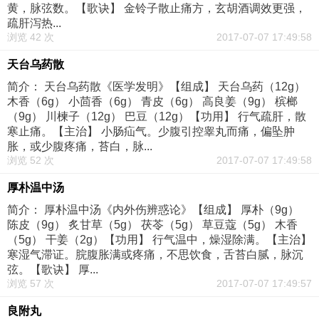
黄，脉弦数。【歌诀】 金铃子散止痛方，玄胡酒调效更强，
疏肝泻热...
浏览 42 次
2017-07-07 17:49:58
天台乌药散
简介： 天台乌药散《医学发明》【组成】 天台乌药（12g）
木香（6g） 小茴香（6g） 青皮（6g） 高良姜（9g） 槟榔
（9g） 川楝子（12g） 巴豆（12g）【功用】 行气疏肝，散
寒止痛。【主治】 小肠疝气。少腹引控睾丸而痛，偏坠肿
胀，或少腹疼痛，苔白，脉...
浏览 52 次
2017-07-07 17:49:58
厚朴温中汤
简介： 厚朴温中汤《内外伤辨惑论》【组成】 厚朴（9g）
陈皮（9g） 炙甘草（5g） 茯苓（5g） 草豆蔻（5g） 木香
（5g） 干姜（2g）【功用】 行气温中，燥湿除满。【主治】
寒湿气滞证。脘腹胀满或疼痛，不思饮食，舌苔白腻，脉沉
弦。【歌诀】 厚...
浏览 57 次
2017-07-07 17:49:57
良附丸