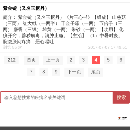
紫金锭（又名玉枢丹）
简介： 紫金锭（又名玉枢丹）《片玉心书》【组成】 山慈菇
（三两） 红大戟（一两半） 千金子霜（一两） 五倍子（三
两） 麝香（三钱） 雄黄（一两） 朱砂（一两）【功用】 化
痰开窍，辟秽解毒，消肿止痛。【主治】 （1）中暑时疫。
脘腹胀闷疼痛，恶心呕吐...
浏览 55 次
2017-07-07 17:49:51
212
首页
上一页
2
3
4
5
6
7
8
9
下一页
尾页