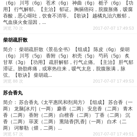
（6g） 川芎（6g） 苍术（6g） 神曲（6g） 栀子（6g）【功
用】 行气解郁。【主治】 郁证。胸膈痞闷，脘腹胀痛，嗳腐
吞酸，恶心呕吐，饮食不消等。【歌诀】 越橘丸治六般郁，
气血痰火食湿因，...
浏览 70 次
2017-07-07 17:49:53
柴胡疏肝散
简介： 柴胡疏肝散《景岳全书》【组成】 陈皮（6g） 柴胡
（6g） 川芎（5g） 香附（5g） 枳壳（5g） 芍药（5g） 炙
甘草（3g）【功用】 疏肝解郁，行气止痛。【主治】 肝气郁
滞证。胁肋疼痛，或寒热往来，嗳气太息，脘腹胀满，脉
弦。【歌诀】 柴胡疏...
浏览 88 次
2017-07-07 17:49:53
苏合香丸
简介： 苏合香丸《太平惠民和剂局方》【组成】 苏合香（一
两） 龙脑[冰片]（一两） 麝香（二两） 安息香（二两） 青木
香（二两） 香附（二两） 白檀香（二两） 丁香（二两） 沉
香（二两） 荜茇（二两） 熏陆香[乳香]（一两） 白术（二
两） 诃黎勒（煨，二两）...
浏览 57 次
2017-07-07 17:49:51