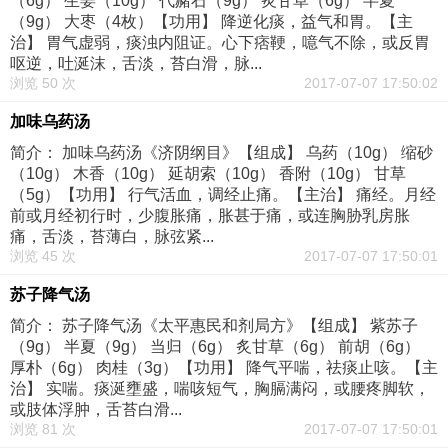
（6g） 生姜（10g） 代赭石（9g） 炙甘草（6g） 半夏
（9g） 大枣（4枚）【功用】 降逆化痰，益气和胃。【主
治】 胃气虚弱，痰浊内阻证。心下痞鞕，噫气不除，或反胃
呕逆，吐涎沫，舌淡，苔白滑，脉...
浏览 50 次
2017-07-07 17:50:02
加味乌药汤
简介： 加味乌药汤《济阴纲目》【组成】 乌药（10g） 缩砂
（10g） 木香（10g） 延胡索（10g） 香附（10g） 甘草
（5g）【功用】 行气活血，调经止痛。【主治】 痛经。月经
前或月经初行时，少腹胀痛，胀甚于痛，或连胸胁乳房胀
痛，舌淡，苔薄白，脉弦紧...
浏览 45 次
2017-07-07 17:50:01
苏子降气汤
简介： 苏子降气汤《太平惠民和剂局方》【组成】 紫苏子
（9g） 半夏（9g） 当归（6g） 炙甘草（6g） 前胡（6g）
厚朴（6g） 肉桂（3g）【功用】 降气平喘，祛痰止咳。【主
治】 实喘。痰涎壅盛，喘咳短气，胸膈满闷，或腰疼脚软，
或肢体浮肿，舌苔白滑...
浏览 81 次
2017-07-07 17:50:01