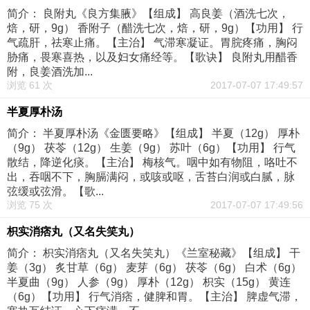
简介： 良附丸《良方集腋》【组成】 高良姜（酒洗七次，
焙，研，9g） 香附子（醋洗七次，焙，研，9g）【功用】 行
气疏肝，祛寒止痛。【主治】 气滞寒凝证。胃脘疼痛，胸闷
胁痛，畏寒喜热，以及妇女痛经等。【歌诀】 良附丸用醋香
附，良姜酒洗加...
浏览 61 次
2017-07-07 17:49:57
半夏厚朴汤
简介： 半夏厚朴汤《金匮要略》【组成】 半夏（12g） 厚朴
（9g） 茯苓（12g） 生姜（9g） 苏叶（6g）【功用】 行气
散结，降逆化痰。【主治】 梅核气。咽中如有物阻，咯吐不
出，吞咽不下，胸膈满闷，或咳或呕，舌苔白润或白腻，脉
弦缓或弦滑。【歌...
浏览 75 次
2017-07-07 17:49:56
枳实消痞丸（又名失笑丸）
简介： 枳实消痞丸（又名失笑丸）《兰室秘藏》【组成】 干
姜（3g） 炙甘草（6g） 麦芽（6g） 茯苓（6g） 白术（6g）
半夏曲（9g） 人参（9g） 厚朴（12g） 枳实（15g） 黄连
（6g）【功用】 行气消痞，健脾和胃。【主治】 脾虚气滞，