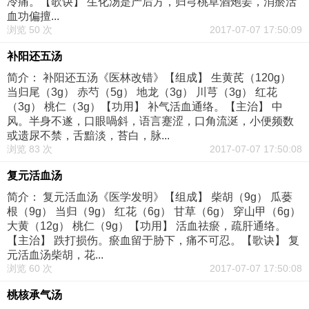
冷痛。【歌诀】 生化汤是产后方，归芎桃草酒炮姜，消瘀活
血功偏擅...
浏览 50 次
2017-07-07 17:50:09
补阳还五汤
简介： 补阳还五汤《医林改错》【组成】 生黄芪（120g）
当归尾（3g） 赤芍（5g） 地龙（3g） 川芎（3g） 红花
（3g） 桃仁（3g）【功用】 补气活血通络。【主治】 中
风。半身不遂，口眼喎斜，语言蹇涩，口角流涎，小便频数
或遗尿不禁，舌黯淡，苔白，脉...
浏览 83 次
2017-07-07 17:50:08
复元活血汤
简介： 复元活血汤《医学发明》【组成】 柴胡（9g） 瓜蒌
根（9g） 当归（9g） 红花（6g） 甘草（6g） 穿山甲（6g）
大黄（12g） 桃仁（9g）【功用】 活血祛瘀，疏肝通络。
【主治】 跌打损伤。瘀血留于胁下，痛不可忍。【歌诀】 复
元活血汤柴胡，花...
浏览 60 次
2017-07-07 17:50:08
桃核承气汤