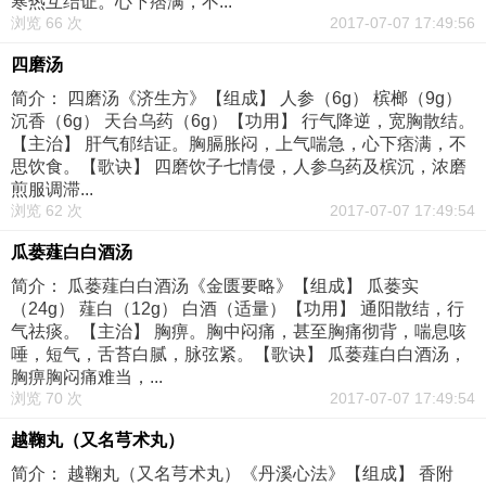
寒热互结证。心下痞满，不...
浏览 66 次
2017-07-07 17:49:56
四磨汤
简介： 四磨汤《济生方》【组成】 人参（6g） 槟榔（9g）
沉香（6g） 天台乌药（6g）【功用】 行气降逆，宽胸散结。
【主治】 肝气郁结证。胸膈胀闷，上气喘急，心下痞满，不
思饮食。【歌诀】 四磨饮子七情侵，人参乌药及槟沉，浓磨
煎服调滞...
浏览 62 次
2017-07-07 17:49:54
瓜蒌薤白白酒汤
简介： 瓜蒌薤白白酒汤《金匮要略》【组成】 瓜蒌实
（24g） 薤白（12g） 白酒（适量）【功用】 通阳散结，行
气祛痰。【主治】 胸痹。胸中闷痛，甚至胸痛彻背，喘息咳
唾，短气，舌苔白腻，脉弦紧。【歌诀】 瓜蒌薤白白酒汤，
胸痹胸闷痛难当，...
浏览 70 次
2017-07-07 17:49:54
越鞠丸（又名芎术丸）
简介： 越鞠丸（又名芎术丸）《丹溪心法》【组成】 香附