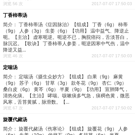
浏览 56 次
2017-07-07 17:50:03
丁香柿蒂汤
简介： 丁香柿蒂汤《症因脉治》【组成】 丁香（6g） 柿蒂
（9g） 人参（3g） 生姜（6g）【功用】 温中益气、降逆止
呃。【主治】 虚寒呃逆。呃逆不已，胸脘痞闷，舌淡苔白，
脉沉迟。【歌诀】 丁香柿蒂人参姜，呃逆因寒中气伤，温中
降逆又益...
浏览 46 次
2017-07-07 17:50:03
定喘汤
简介： 定喘汤《摄生众妙方》【组成】 白果（9g） 麻黄
（9g） 苏子（6g） 甘草（3g） 款冬花（9g） 杏仁（9g）
桑白皮（6g） 黄芩（6g） 半夏（9g）【功用】 宣肺降气，
清热化痰。【主治】 哮喘。咳嗽痰多气急，痰稠色黄，微恶
风寒，舌苔黄腻，脉滑数。【...
浏览 67 次
2017-07-07 17:50:02
旋覆代赭汤
简介： 旋覆代赭汤《伤寒论》【组成】 旋覆花（9g） 人参