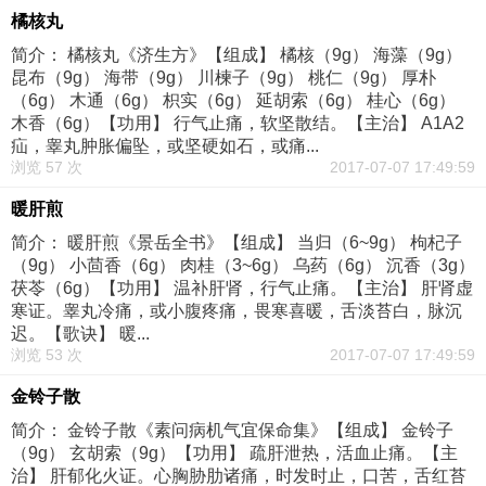
橘核丸
简介： 橘核丸《济生方》【组成】 橘核（9g） 海藻（9g）
昆布（9g） 海带（9g） 川楝子（9g） 桃仁（9g） 厚朴
（6g） 木通（6g） 枳实（6g） 延胡索（6g） 桂心（6g）
木香（6g）【功用】 行气止痛，软坚散结。【主治】 A1A2
疝，睾丸肿胀偏坠，或坚硬如石，或痛...
浏览 57 次
2017-07-07 17:49:59
暖肝煎
简介： 暖肝煎《景岳全书》【组成】 当归（6~9g） 枸杞子
（9g） 小茴香（6g） 肉桂（3~6g） 乌药（6g） 沉香（3g）
茯苓（6g）【功用】 温补肝肾，行气止痛。【主治】 肝肾虚
寒证。睾丸冷痛，或小腹疼痛，畏寒喜暖，舌淡苔白，脉沉
迟。【歌诀】 暖...
浏览 53 次
2017-07-07 17:49:59
金铃子散
简介： 金铃子散《素问病机气宜保命集》【组成】 金铃子
（9g） 玄胡索（9g）【功用】 疏肝泄热，活血止痛。【主
治】 肝郁化火证。心胸胁肋诸痛，时发时止，口苦，舌红苔