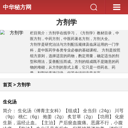
中华秘方网
方剂学
栏目简介：方剂学在线学习，《方剂学》教材目录，中
医方剂，中药方剂，中医药著名方剂，方剂大全。
方剂学是研究治法与方剂配伍规律及临床运用的一门学
科，是中医药学各类专业必修的基础课程。 方剂是按照
组方原则，选择适宜的药物，酌定用量，确定适当的剂
型和用法，妥善配伍而成。方剂的组成既不是随意的药
物的堆砌，从方剂的形式上看，它只是一些药名、药
量、剂型的直接记录，但其内涵却非常丰富。
>>>在线学习
《方剂学》教材
首页
>
方剂学
生化汤
简介： 生化汤《傅青主女科》【组成】 全当归（24g） 川芎
（9g） 桃仁（6g） 炮姜（2g） 炙甘草（2g）【功用】 化瘀
生新，温经止血。【主治】 产后瘀血腹痛。恶露不行，小腹