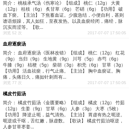
简介： 桃核承气汤《伤寒论》【组成】 桃仁（12g） 大黄
（12g） 桂枝（6g） 炙甘草（6g） 芒硝（6g）【功用】 破
血下瘀。【主治】 下焦蓄血证。少腹急结，小便自利，甚则
谵语烦躁，其人如狂，至夜发热。以及血瘀经闭，痛经，脉
沉实而涩等。【歌...
浏览 52 次
2017-07-07 17:50:05
血府逐瘀汤
简介： 血府逐瘀汤《医林改错》【组成】 桃仁（12g） 红花
（9g） 当归（9g） 生地黄（9g） 川芎（5g） 赤芍（6g）
牛膝（9g） 桔梗（5g） 柴胡（3g） 枳壳（6g） 甘草（3g）
【功用】 活血祛瘀，行气止痛。【主治】 胸中血瘀证。胸
痛，头痛日久，痛如针刺而有...
浏览 77 次
2017-07-07 17:50:05
橘皮竹茹汤
简介： 橘皮竹茹汤《金匮要略》【组成】 橘皮（12g） 竹茹
（12g） 生姜（9g） 甘草（6g） 人参（3g） 大枣（5枚）
【功用】 降逆止呃，益气清热。【主治】 胃虚有热之呃逆。
呃逆或干呕，舌红嫩，脉虚数。【歌诀】 橘皮竹茹治呕逆，
人参甘草枣姜...