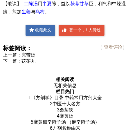
【歌诀】
二陈汤
用
半夏
陈，益以
茯苓
甘草
臣，利气和中燥湿
痰，煎加
生姜
与
乌梅
。
收藏此文
赞一个，
1
人赞过
（
查看评论
）
标签阅读：
上一篇：
完带汤
下一篇：
茯苓丸
相关阅读
无相关信息
栏目热门
1
《方剂学》目录 中药常用方剂大全
2
中医十大名方
3
桑菊饮
4
麻黄汤
5
麻黄细辛附子汤 （麻辛附子汤）
6
方剂名称由来