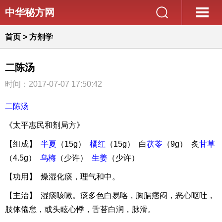
中华秘方网
首页
>
方剂学
二陈汤
时间：2017-07-07 17:50:42
二陈汤
《太平惠民和剂局方》
【组成】
半夏
（15g）
橘红
（15g） 白
茯苓
（9g） 炙
甘草
（4.5g）
乌梅
（少许）
生姜
（少许）
【功用】 燥湿化痰，理气和中。
【主治】 湿痰咳嗽。痰多色白易咯，胸膈痞闷，恶心呕吐，
肢体倦怠，或头眩心悸，舌苔白润，脉滑。