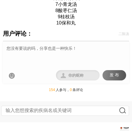
7
小青龙汤
8
酸枣仁汤
9
桂枝汤
10
保和丸
用户评论：
二陈汤


发 布
154
人参与，
0
条评论